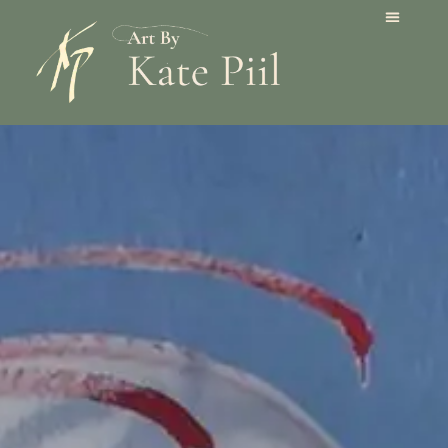
KERAMIK O
OM KATE PIIL
GALLERI 