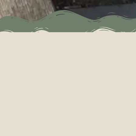
Kate Piil
ATELIER og GALLERI ARTROOM
Birkelundsvej 14
Hvedstrup
2640 Hedehusene i Roskilde